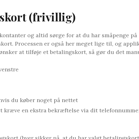
skort (frivillig)
kontanter og altid sørge for at du har småpenge på d
gskort. Processen er også her meget lige til, og appl
nsker at tilføje et betalingskort, så gør du det man
venstre
hvis du køber noget på nettet
et kræve en ekstra bekræftelse via dit telefonnumme
gskort (hver sikker på, at du har valgt betalingsko