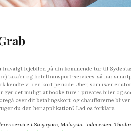
 Grab
du fravalgt lejebilen på din kommende tur til Sydø
yre) taxa’er og hoteltransport-services, så har sma
k kendte vi i en kort periode Uber, som især er sto
r gør det muligt at booke ture i privates biler og sco
oregå over dit betalingskort, og chaufførerne bliver
ruger du den her applikation? Lad os forklare.
eres service i Singapore, Malaysia, Indonesien, Thail