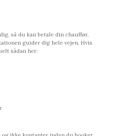
ig, så du kan betale din chauffør,
ikationen guider dig hele vejen. Hvis
uelt sådan her:
r
rt og ikke kontanter inden du booker